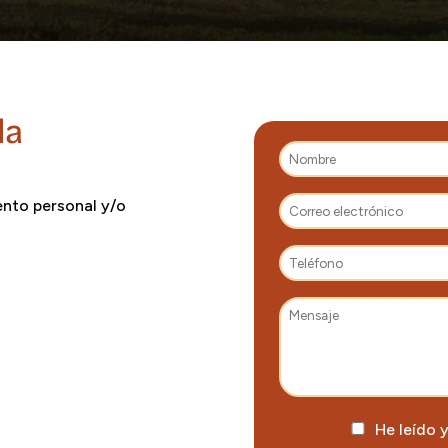
da
ento personal y/o
He leído 