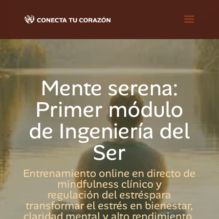
Mente serena:
Primer módulo
de Ingeniería del
Ser
Entrenamiento online en directo de
mindfulness clínico y
regulación del estréspara
transformar el estrés en bienestar,
claridad mental y alto rendimiento.